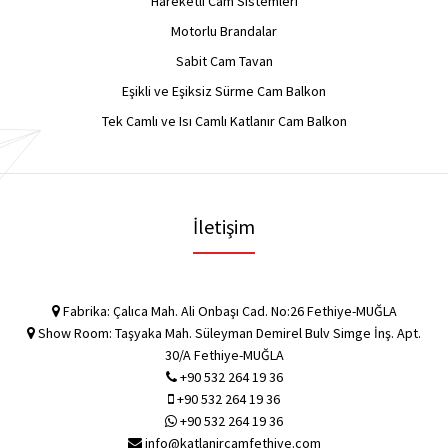
Hareketli Cam Sistemleri
Motorlu Brandalar
Sabit Cam Tavan
Eşikli ve Eşiksiz Sürme Cam Balkon
Tek Camlı ve Isı Camlı Katlanır Cam Balkon
İletişim
Fabrika: Çalıca Mah. Ali Onbaşı Cad. No:26 Fethiye-MUĞLA
Show Room: Taşyaka Mah. Süleyman Demirel Bulv Simge İnş. Apt.
30/A Fethiye-MUĞLA
+90 532 264 19 36
+90 532 264 19 36
+90 532 264 19 36
info@katlanircamfethiye.com