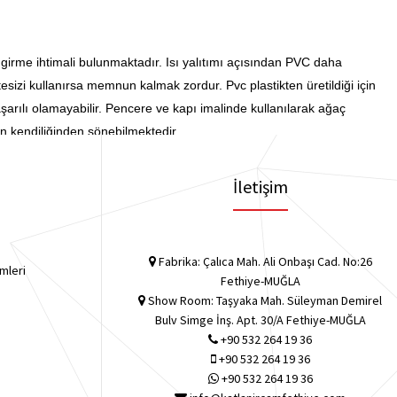
rme ihtimali bulunmaktadır. Isı yalıtımı açısından PVC daha
tesizi kullanırsa memnun kalmak zordur. Pvc plastikten üretildiği için
rılı olamayabilir. Pencere ve kapı imalinde kullanılarak ağaç
n kendiliğinden sönebilmektedir.
İletişim
Fabrika: Çalıca Mah. Ali Onbaşı Cad. No:26
mleri
Fethiye-MUĞLA
Show Room: Taşyaka Mah. Süleyman Demirel
Bulv Simge İnş. Apt. 30/A Fethiye-MUĞLA
+90 532 264 19 36
+90 532 264 19 36
n
+90 532 264 19 36