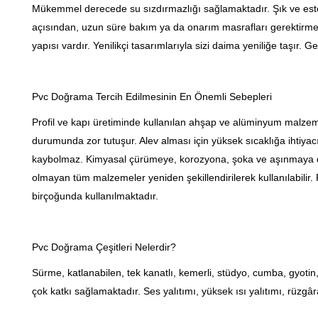
Mükemmel derecede su sızdırmazlığı sağlamaktadır. Şık ve este
açısından, uzun süre bakım ya da onarım masrafları gerektirme
yapısı vardır. Yenilikçi tasarımlarıyla sizi daima yeniliğe taşır
Pvc Doğrama Tercih Edilmesinin En Önemli Sebepleri
Profil ve kapı üretiminde kullanılan ahşap ve alüminyum malzeme
durumunda zor tutuşur. Alev alması için yüksek sıcaklığa ihtiyacı
kaybolmaz. Kimyasal çürümeye, korozyona, şoka ve aşınmaya day
olmayan tüm malzemeler yeniden şekillendirilerek kullanılabilir. F
birçoğunda kullanılmaktadır.
Pvc Doğrama Çeşitleri Nelerdir?
Sürme, katlanabilen, tek kanatlı, kemerli, stüdyo, cumba, gyotin
çok katkı sağlamaktadır. Ses yalıtımı, yüksek ısı yalıtımı, rüzgâ