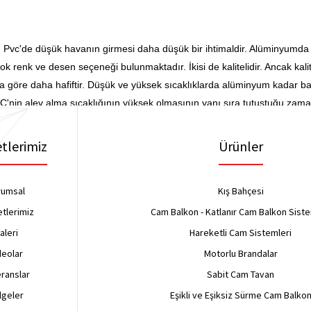
vc'de düşük havanın girmesi daha düşük bir ihtimaldir. Alüminyumda gi
çok renk ve desen seçeneği bulunmaktadır. İkisi de kalitelidir. Ancak kali
re daha hafiftir. Düşük ve yüksek sıcaklıklarda alüminyum kadar başa
C'nin alev alma sıcaklığının yüksek olmasının yanı sıra tutuştuğu zama
tlerimiz
Ürünler
rumsal
Kış Bahçesi
tlerimiz
Cam Balkon - Katlanır Cam Balkon Siste
aleri
Hareketli Cam Sistemleri
deolar
Motorlu Brandalar
ranslar
Sabit Cam Tavan
lgeler
Eşikli ve Eşiksiz Sürme Cam Balko