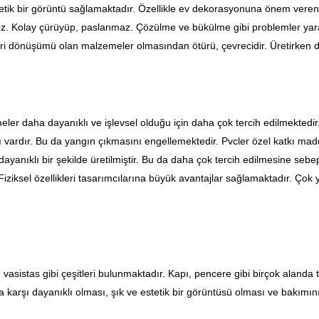
tik bir görüntü sağlamaktadır. Özellikle ev dekorasyonuna önem verenl
z. Kolay çürüyüp, paslanmaz. Çözülme ve bükülme gibi problemler yara
. Geri dönüşümü olan malzemeler olmasından ötürü, çevrecidir. Üretirken d
ler daha dayanıklı ve işlevsel olduğu için daha çok tercih edilmektedir
 vardır. Bu da yangın çıkmasını engellemektedir. Pvcler özel katkı maddel
anıklı bir şekilde üretilmiştir. Bu da daha çok tercih edilmesine seb
iziksel özellikleri tasarımcılarına büyük avantajlar sağlamaktadır. Çok yön
, vasistas gibi çeşitleri bulunmaktadır. Kapı, pencere gibi birçok aland
ra karşı dayanıklı olması, şık ve estetik bir görüntüsü olması ve bakımı