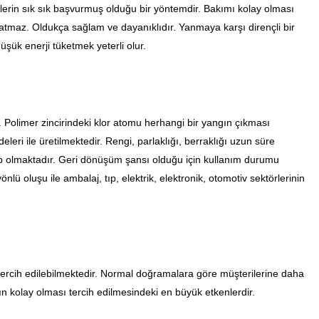
erin sık sık başvurmuş olduğu bir yöntemdir. Bakımı kolay olması
tmaz. Oldukça sağlam ve dayanıklıdır. Yanmaya karşı dirençli bir
üşük enerji tüketmek yeterli olur.
. Polimer zincirindeki klor atomu herhangi bir yangın çıkması
eri ile üretilmektedir. Rengi, parlaklığı, berraklığı uzun süre
ep olmaktadır. Geri dönüşüm şansı olduğu için kullanım durumu
lü oluşu ile ambalaj, tıp, elektrik, elektronik, otomotiv sektörlerinin
a tercih edilebilmektedir. Normal doğramalara göre müşterilerine daha
nın kolay olması tercih edilmesindeki en büyük etkenlerdir.