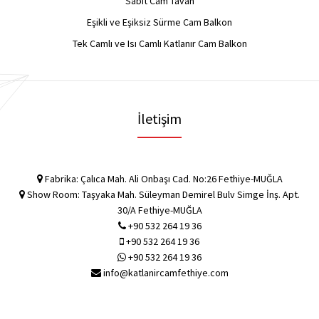
Sabit Cam Tavan
Eşikli ve Eşiksiz Sürme Cam Balkon
Tek Camlı ve Isı Camlı Katlanır Cam Balkon
İletişim
Fabrika: Çalıca Mah. Ali Onbaşı Cad. No:26 Fethiye-MUĞLA
Show Room: Taşyaka Mah. Süleyman Demirel Bulv Simge İnş. Apt.
30/A Fethiye-MUĞLA
+90 532 264 19 36
+90 532 264 19 36
+90 532 264 19 36
info@katlanircamfethiye.com