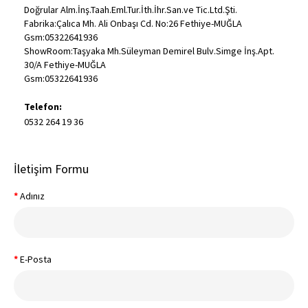
Doğrular Alm.İnş.Taah.Eml.Tur.İth.İhr.San.ve Tic.Ltd.Şti.
Fabrika:Çalıca Mh. Ali Onbaşı Cd. No:26 Fethiye-MUĞLA
Gsm:05322641936
ShowRoom:Taşyaka Mh.Süleyman Demirel Bulv.Simge İnş.Apt.
30/A Fethiye-MUĞLA
Gsm:05322641936
Telefon:
0532 264 19 36
İletişim Formu
Adınız
E-Posta